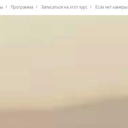
ты
Программа
Записаться на этот курс
Если нет камеры
/
/
/