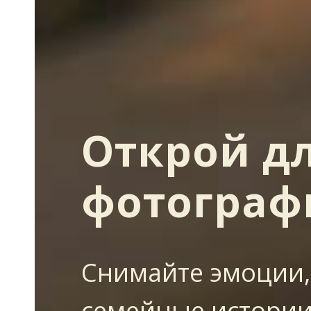
Открой дл
фотогра
Снимайте эмоции,
семейные истории