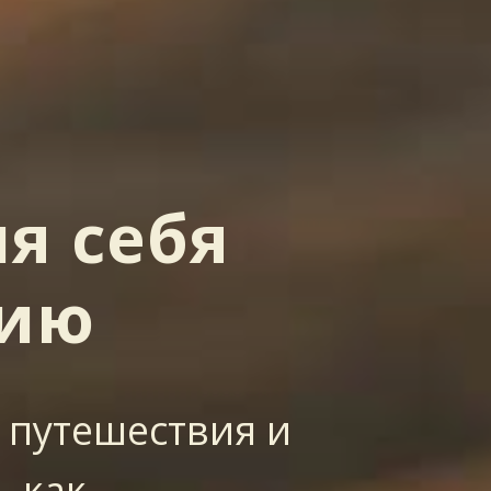
я себя
фию
 путешествия и
, как